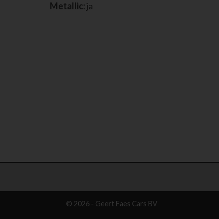
Metallic:
ja
© 2026 - Geert Faes Cars BV