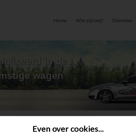
Home
Wie zijn wij?
Diensten
ialiseerd in de
omstige wagen
Verkocht overzicht
Even over cookies...