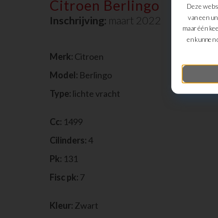
Citroen Berlingo
Deze websi
van een un
Inschrijving:
maart 2022
maar één kee
en kunnen 
Merk:
Citroen
Model:
Berlingo
Type:
lichte vracht
Cc:
1499
Cilinders:
4
Pk:
131
Fisc pk:
7
Kleur:
Zwart