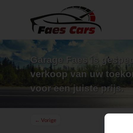
Garage Faes is gespec
verkoop van uw toek
voor een juiste prijs.
←
Vorige