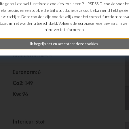
te gebruikt enkel functionele cookies, zoals een PHPSESSID-cookie voor h
ieke sessie, en een cookie die bijhoudt dat je deze cookiebanner al hebt gezie
r verschijnt. Deze cookies zijn noodzakelijk voor het correct functioneren v
daarom niet worden uitgeschakeld. Volgens de Europese regelgeving zijn we v
D
hierover te informeren.
Km:
35500
Transmissie:
automaat
Ik begrijp het en accepteer deze cookies.
Brandstof:
diesel
Euronorm:
6
Co2:
149
Kw:
96
Interieur:
Stof