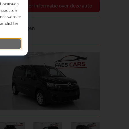
et aanmaken
Ik wens meer informatie over deze auto
n zodat die
an de website
erplicht je
eel deze wagen