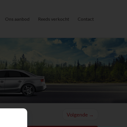
Ons aanbod
Reeds verkocht
Contact
Volgende
→