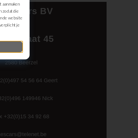
et aanmaken
es Cars BV
n zodat die
an de website
erplicht je
uwstraat 45
2580 Beerzel
32(0)497 54 56 64 Geert
32(0)496 149946 Nick
x +32(0)15 34 92 68
aescars@telenet.be