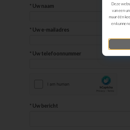
Deze websi
*
Uw naam
van een un
maar één kee
en kunnen 
*
Uw e-mailadres
*
Uw telefoonnummer
*
Uw bericht