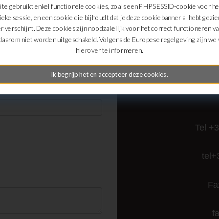
te gebruikt enkel functionele cookies, zoals een PHPSESSID-cookie voor h
Fa
ieke sessie, en een cookie die bijhoudt dat je deze cookiebanner al hebt gezie
r verschijnt. Deze cookies zijn noodzakelijk voor het correct functioneren v
daarom niet worden uitgeschakeld. Volgens de Europese regelgeving zijn we v
hierover te informeren.
Ho
Ik begrijp het en accepteer deze cookies.
Tel +
tel+
Fa
f