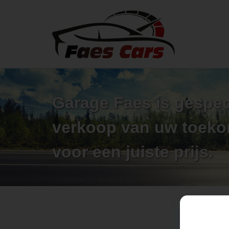
Garage Faes is gespec
verkoop van uw toek
voor een juiste prijs.