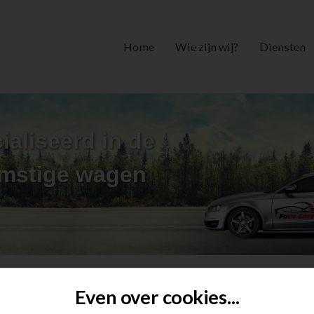
Home
Wie zijn wij?
Diensten
ialiseerd in de
omstige wagen
Even over cookies...