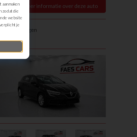
et aanmaken
Ik wens meer informatie over deze auto
n zodat die
an de website
erplicht je
eel deze wagen