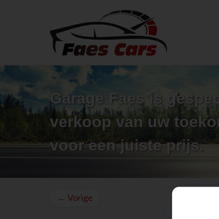
Garage Faes is gespec
verkoop van uw toek
voor een juiste prijs.
←
Vorige