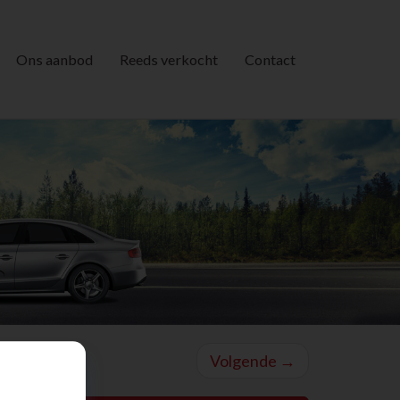
Ons aanbod
Reeds verkocht
Contact
Volgende
→