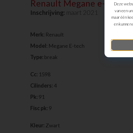
Renault Megane e-tech
Deze websi
van een un
Inschrijving:
maart 2021
maar één kee
en kunnen 
Merk:
Renault
Model:
Megane E-tech
Type:
break
Cc:
1598
Cilinders:
4
Pk:
91
Fisc pk:
9
Kleur:
Zwart