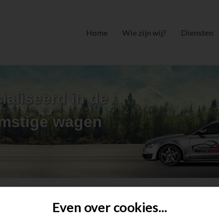
Home
Wie zijn wij?
Diensten
ialiseerd in de
omstige wagen
Verkocht overzicht
Even over cookies...