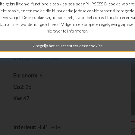
te gebruikt enkel functionele cookies, zoals een PHPSESSID-cookie voor h
ieke sessie, en een cookie die bijhoudt dat je deze cookiebanner al hebt gezie
r verschijnt. Deze cookies zijn noodzakelijk voor het correct functioneren v
daarom niet worden uitgeschakeld. Volgens de Europese regelgeving zijn we v
D
hierover te informeren.
Km:
60400
Transmissie:
automaat
Ik begrijp het en accepteer deze cookies.
Brandstof:
hybride
Euronorm:
6
Co2:
26
Kw:
67
Interieur:
Half Leder