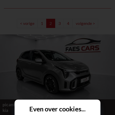
< vorige
1
2
3
4
volgende >
picanto GT
Even over cookies...
kia