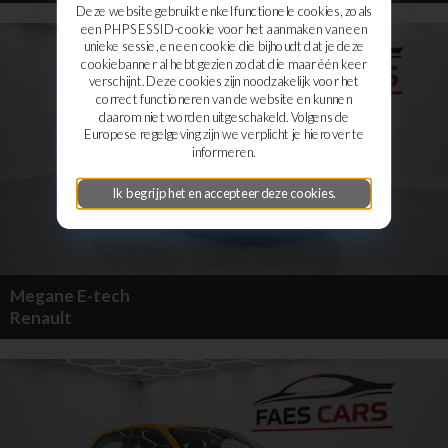
Deze website gebruikt enkel functionele cookies, zoals
een PHPSESSID-cookie voor het aanmaken van een
unieke sessie, en een cookie die bijhoudt dat je deze
cookiebanner al hebt gezien zodat die maar één keer
verschijnt. Deze cookies zijn noodzakelijk voor het
correct functioneren van de website en kunnen
daarom niet worden uitgeschakeld. Volgens de
Europese regelgeving zijn we verplicht je hierover te
informeren.
Ik begrijp het en accepteer deze cookies.
Megane E-tech
Renault